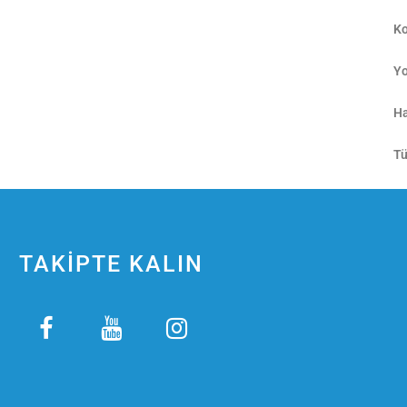
Ko
Yo
Ha
Tü
TAKİPTE KALIN