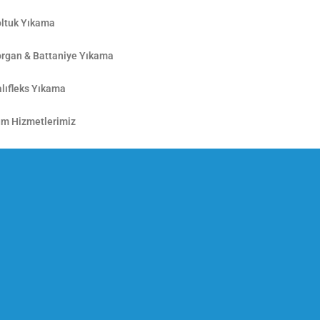
ltuk Yıkama
rgan & Battaniye Yıkama
lıfleks Yıkama
m Hizmetlerimiz