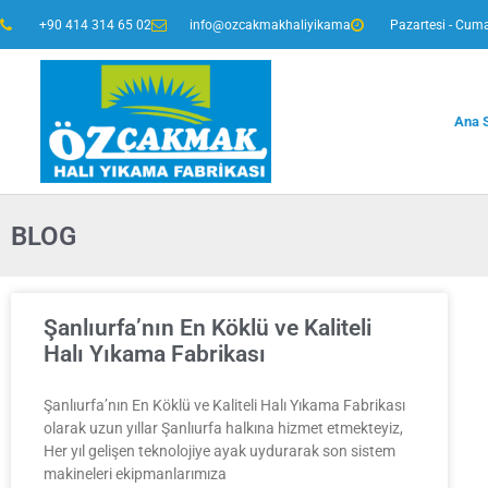
+90 414 314 65 02
info@ozcakmakhaliyikama
Pazartesi - Cuma
Ana 
BLOG
Şanlıurfa’nın En Köklü ve Kaliteli
Halı Yıkama Fabrikası
Şanlıurfa’nın En Köklü ve Kaliteli Halı Yıkama Fabrikası
olarak uzun yıllar Şanlıurfa halkına hizmet etmekteyiz,
Her yıl gelişen teknolojiye ayak uydurarak son sistem
makineleri ekipmanlarımıza