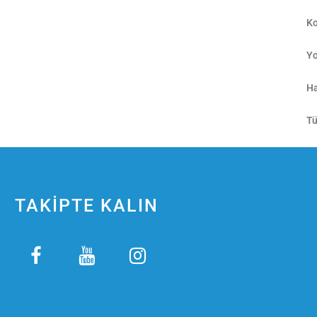
Ko
Yo
Ha
Tü
TAKİPTE KALIN