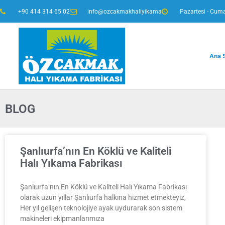
+90 414 314 65 02
info@ozcakmakhaliyikama
Pazartesi - Cuma
Ana 
BLOG
Şanlıurfa’nın En Köklü ve Kaliteli
Halı Yıkama Fabrikası
Şanlıurfa’nın En Köklü ve Kaliteli Halı Yıkama Fabrikası
olarak uzun yıllar Şanlıurfa halkına hizmet etmekteyiz,
Her yıl gelişen teknolojiye ayak uydurarak son sistem
makineleri ekipmanlarımıza