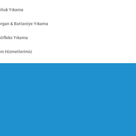
ltuk Yıkama
rgan & Battaniye Yıkama
lıfleks Yıkama
m Hizmetlerimiz