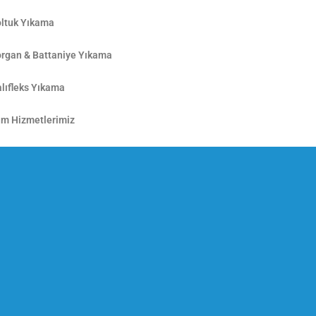
ltuk Yıkama
rgan & Battaniye Yıkama
lıfleks Yıkama
m Hizmetlerimiz