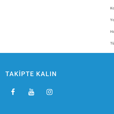
Ko
Yo
Ha
Tü
TAKİPTE KALIN