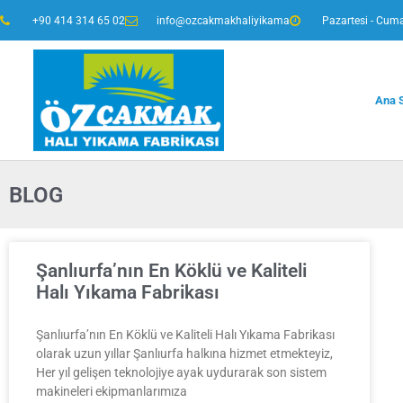
+90 414 314 65 02
info@ozcakmakhaliyikama
Pazartesi - Cuma
Ana 
BLOG
Şanlıurfa’nın En Köklü ve Kaliteli
Halı Yıkama Fabrikası
Şanlıurfa’nın En Köklü ve Kaliteli Halı Yıkama Fabrikası
olarak uzun yıllar Şanlıurfa halkına hizmet etmekteyiz,
Her yıl gelişen teknolojiye ayak uydurarak son sistem
makineleri ekipmanlarımıza