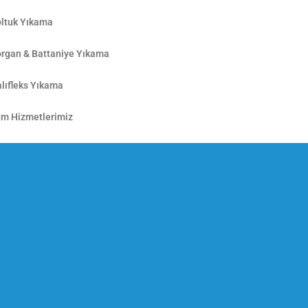
ltuk Yıkama
rgan & Battaniye Yıkama
lıfleks Yıkama
m Hizmetlerimiz