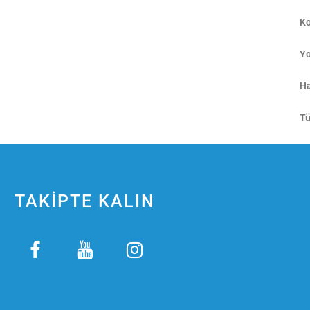
Ko
Yo
Ha
Tü
TAKİPTE KALIN