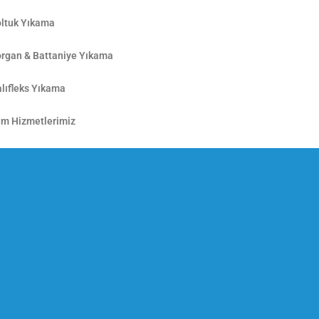
ltuk Yıkama
rgan & Battaniye Yıkama
lıfleks Yıkama
m Hizmetlerimiz