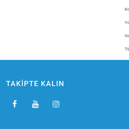
Ko
Yo
Ha
Tü
TAKİPTE KALIN