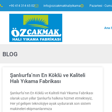
+90 414 314 65 02
info@ozcakmakhaliyikama
Pazartesi - Cuma
Ana 
BLOG
Şanlıurfa’nın En Köklü ve Kaliteli
Halı Yıkama Fabrikası
Şanlıurfa’nın En Köklü ve Kaliteli Halı Yıkama Fabrikası
olarak uzun yıllar Şanlıurfa halkına hizmet etmekteyiz,
Her yıl gelişen teknolojiye ayak uydurarak son sistem
makineleri ekipmanlarımıza