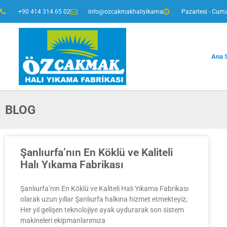
+90 414 314 65 02
info@ozcakmakhaliyikama
Pazartesi - Cuma
Ana 
BLOG
Şanlıurfa’nın En Köklü ve Kaliteli
Halı Yıkama Fabrikası
Şanlıurfa’nın En Köklü ve Kaliteli Halı Yıkama Fabrikası
olarak uzun yıllar Şanlıurfa halkına hizmet etmekteyiz,
Her yıl gelişen teknolojiye ayak uydurarak son sistem
makineleri ekipmanlarımıza