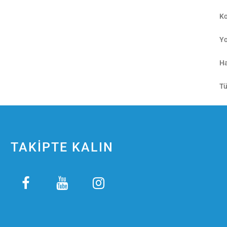
Ko
Yo
Ha
Tü
TAKİPTE KALIN