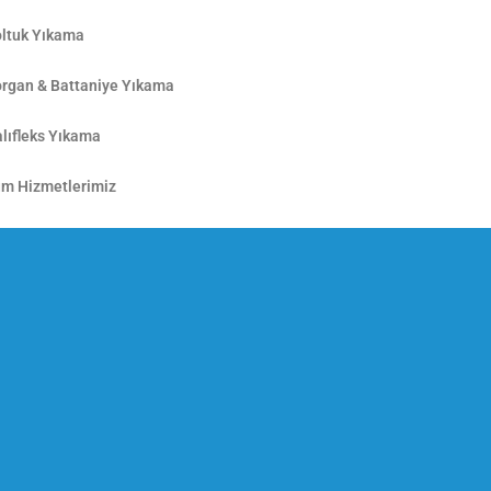
ltuk Yıkama
rgan & Battaniye Yıkama
lıfleks Yıkama
m Hizmetlerimiz