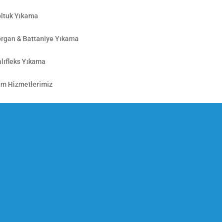
ltuk Yıkama
rgan & Battaniye Yıkama
lıfleks Yıkama
m Hizmetlerimiz