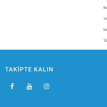
Ko
Yo
Ha
Tü
TAKİPTE KALIN