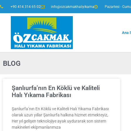
+90 414 314 65 02
info@ozcakmakhaliyikama
Pazartesi - Cuma
Ana 
BLOG
Şanlıurfa’nın En Köklü ve Kaliteli
Halı Yıkama Fabrikası
Şanlıurfa’nın En Köklü ve Kaliteli Halı Yıkama Fabrikası
olarak uzun yıllar Şanlıurfa halkına hizmet etmekteyiz,
Her yıl gelişen teknolojiye ayak uydurarak son sistem
makineleri ekipmanlarımıza