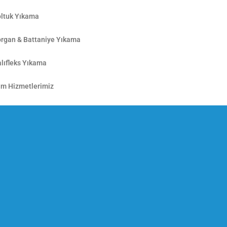
ltuk Yıkama
rgan & Battaniye Yıkama
lıfleks Yıkama
m Hizmetlerimiz