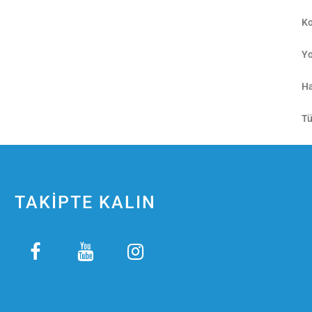
Ko
Yo
Ha
Tü
TAKİPTE KALIN