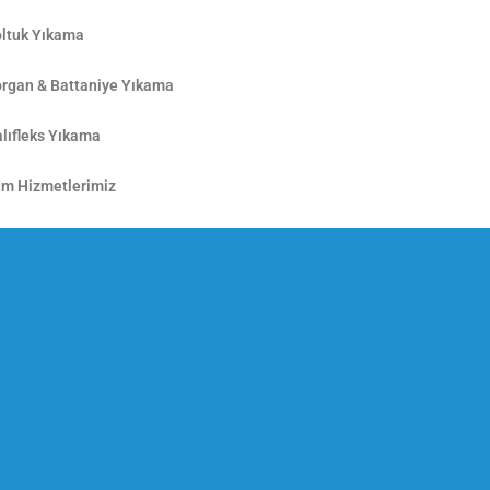
ltuk Yıkama
rgan & Battaniye Yıkama
lıfleks Yıkama
m Hizmetlerimiz