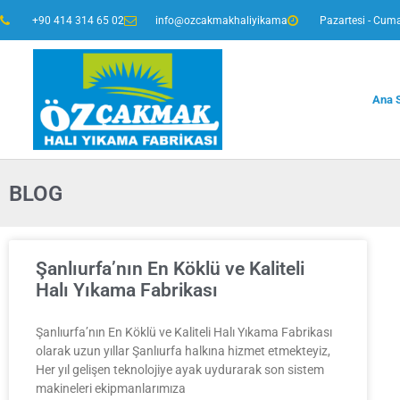
+90 414 314 65 02
info@ozcakmakhaliyikama
Pazartesi - Cuma
Ana 
BLOG
Şanlıurfa’nın En Köklü ve Kaliteli
Halı Yıkama Fabrikası
Şanlıurfa’nın En Köklü ve Kaliteli Halı Yıkama Fabrikası
olarak uzun yıllar Şanlıurfa halkına hizmet etmekteyiz,
Her yıl gelişen teknolojiye ayak uydurarak son sistem
makineleri ekipmanlarımıza