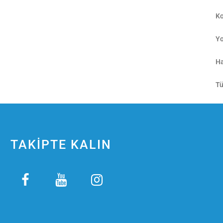
Ko
Yo
Ha
Tü
TAKİPTE KALIN