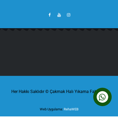
Her Hakkı Saklıdır © Çakmak Halı Yıkama Fabrikası
Web Uygulama:
RehaWEB