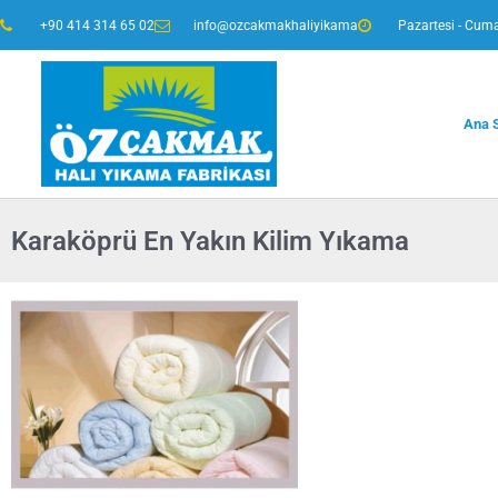
+90 414 314 65 02
info@ozcakmakhaliyikama
Pazartesi - Cuma
Ana 
Karaköprü En Yakın Kilim Yıkama