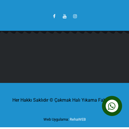
Her Hakkı Saklıdır © Çakmak Halı Yıkama Fabrikası
Web Uygulama:
RehaWEB