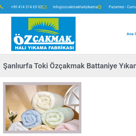
+90 414 314 65 02
info@ozcakmakhaliyikama
Pazartesi - Cuma
Ana 
Şanlıurfa Toki Özçakmak Battaniye Yık