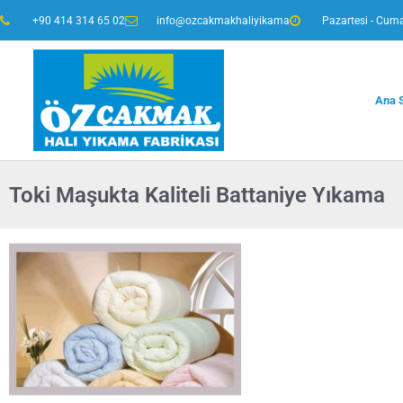
+90 414 314 65 02
info@ozcakmakhaliyikama
Pazartesi - Cuma
Ana 
Toki Maşukta Kaliteli Battaniye Yıkama