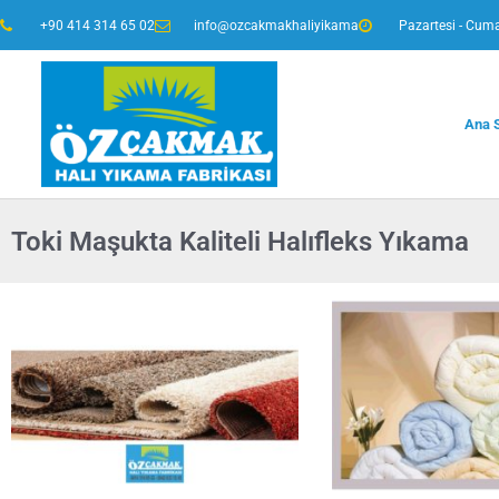
+90 414 314 65 02
info@ozcakmakhaliyikama
Pazartesi - Cuma
Ana 
Toki Maşukta Kaliteli Halıfleks Yıkama